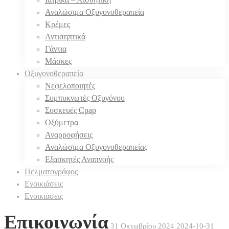
Αναλώσιμα Οξυγονοθεραπεία
Κρέμες
Αντισηπτικά
Γάντια
Μάσκες
Οξυγονοθεραπεία
Νεφελοποιητές
Συμπυκνωτές Οξυγόνου
Συσκευές Cpap
Οξύμετρα
Αναρροφήσεις
Αναλώσιμα Οξυγονοθεραπείας
Εξασκητές Αναπνοής
Πελματογράφος
Ενοικιάσεις
Ενοικιάσεις
Επικοινωνία
31 Οκτωβρίου 2024
2024-10-31