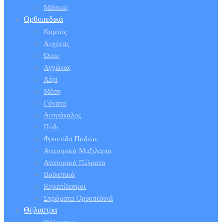
Μάσκες
Ορθοπεδικά
Καρπός
Αυχένας
Ώμος
Αγγώνας
Χέρι
Μέση
Γόνατο
Αστράγαλος
Πόδι
Φροντίδα Ποδιών
Ανατομικά Μαξιλάρια
Ανατομικά Πέλματα
Βαδιστικά
Κηλεπίδεσμοι
Στρώματα Ορθοπεδικά
Θήλαστρα