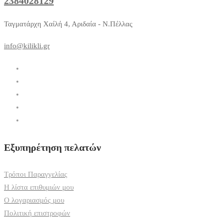
2384028129
Ταγματάρχη Χαίλή 4, Αριδαία - Ν.Πέλλας
info@kilikli.gr
Εξυπηρέτηση πελατών
Τρόποι Παραγγελίας
Η λίστα επιθυμιών μου
Ο λογαριασμός μου
Πολιτική επιστροφών