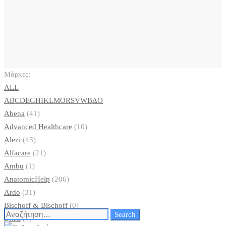
Μάρκες:
ALL
A
B
C
D
E
G
H
I
K
L
M
O
R
S
V
W
Β
Δ
Ο
Abena
(41)
Advanced Healthcare
(10)
Alezi
(43)
Alfacare
(21)
Ambu
(1)
AnatomicHelp
(206)
Ardo
(31)
Bischoff & Bischoff
(0)
Search
Search
BMC
(4)