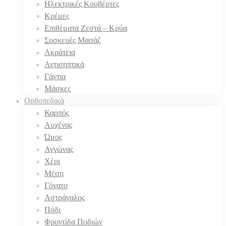
Ηλεκτρικές Κουβέρτες
Κρέμες
Επιθέματα Ζεστά – Κρύα
Συσκευές Μασάζ
Ακράτεια
Αντισηπτικά
Γάντια
Μάσκες
Ορθοπεδικά
Καρπός
Αυχένας
Ώμος
Αγγώνας
Χέρι
Μέση
Γόνατο
Αστράγαλος
Πόδι
Φροντίδα Ποδιών