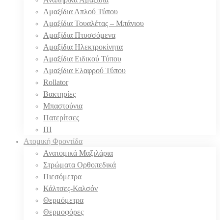
Αμαξίδια Απλού Τύπου
Αμαξίδια Τουαλέτας – Μπάνιου
Αμαξίδια Πτυσσόμενα
Αμαξίδια Ηλεκτροκίνητα
Αμαξίδια Ειδικού Τύπου
Αμαξίδια Ελαφρού Τύπου
Rollator
Βακτηρίες
Μπαστούνια
Πατερίτσες
ΠΙ
Ατομική Φροντίδα
Ανατομικά Μαξιλάρια
Στρώματα Ορθοπεδικά
Πιεσόμετρα
Κάλτσες-Καλσόν
Θερμόμετρα
Θερμοφόρες