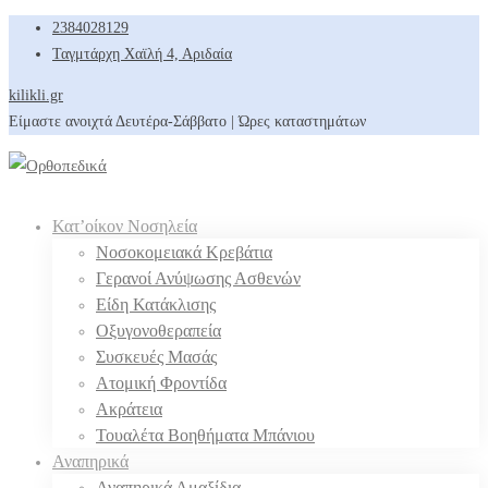
2384028129
Ταγμτάρχη Χαϊλή 4, Αριδαία
kilikli.gr
Είμαστε ανοιχτά Δευτέρα-Σάββατο | Ώρες καταστημάτων
Κατ’οίκον Νοσηλεία
Νοσοκομειακά Κρεβάτια
Γερανοί Ανύψωσης Ασθενών
Είδη Κατάκλισης
Οξυγονοθεραπεία
Συσκευές Μασάς
Ατομική Φροντίδα
Ακράτεια
Τουαλέτα Βοηθήματα Μπάνιου
Αναπηρικά
Αναπηρικά Αμαξίδια