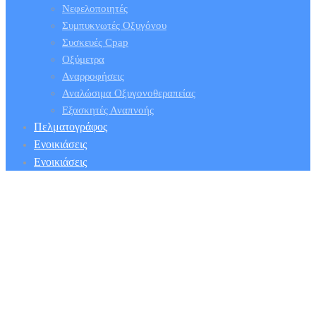
Νεφελοποιητές
Συμπυκνωτές Οξυγόνου
Συσκευές Cpap
Οξύμετρα
Αναρροφήσεις
Αναλώσιμα Οξυγονοθεραπείας
Εξασκητές Αναπνοής
Πελματογράφος
Ενοικιάσεις
Ενοικιάσεις