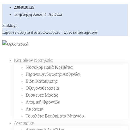
2384028129
Ταγμτάρχη Χαϊλή 4, Αριδαία
kilikli.gr
Είμαστε ανοιχτά Δευτέρα-Σάββατο | Ώρες καταστημάτων
Κατ’οίκον Νοσηλεία
Νοσοκομειακά Κρεβάτια
Γερανοί Ανύψωσης Ασθενών
Είδη Κατάκλισης
Οξυγονοθεραπεία
Συσκευές Μασάς
Ατομική Φροντίδα
Ακράτεια
Τουαλέτα Βοηθήματα Μπάνιου
Αναπηρικά
Αναπηρικά Αμαξίδια