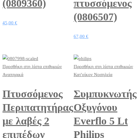
(0809360)
πτυσσόμενος
(0806507)
45,00
€
67,00
€
Προσθήκη στη λίστα επιθυμιών
Προσθήκη στη λίστα επιθυμιών
Αναπηρικά
Κατ'οίκον Νοσηλεία
Πτυσσόμενος
Συμπυκνωτής
Περιπατητήρας
Οξυγόνου
με λαβές 2
Everflo 5 Lt
επιπέδων
Philips