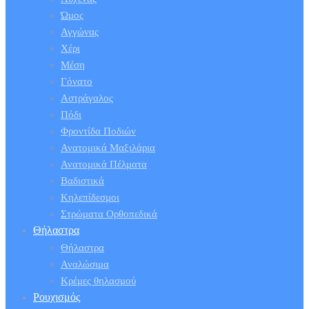
Ώμος
Αγγώνας
Χέρι
Μέση
Γόνατο
Αστράγαλος
Πόδι
Φροντίδα Ποδιών
Ανατομικά Μαξιλάρια
Ανατομικά Πέλματα
Βαδιστικά
Κηλεπίδεσμοι
Στρώματα Ορθοπεδικά
Θήλαστρα
Θήλαστρα
Αναλώσιμα
Κρέμες θηλασμού
Ρουχισμός