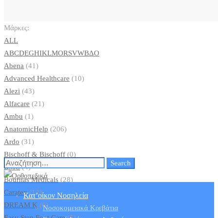
Μάρκες:
ALL
A
B
C
D
E
G
H
I
K
L
M
O
R
S
V
W
Β
Δ
Ο
Abena
(41)
Advanced Healthcare
(10)
Alezi
(43)
Alfacare
(21)
Ambu
(1)
AnatomicHelp
(206)
Ardo
(31)
Bischoff & Bischoff
(0)
Search
Search
BMC
(4)
for:
Bournas Medicals
(28)
Caratex
(12)
Κατ’οίκον Νοσηλεία
DREAM K
(6)
Νοσοκομειακά Κρεβάτια
Easy Step Foot Care
(5)