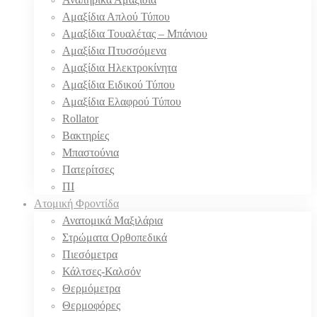
Αμαξίδια Απλού Τύπου
Αμαξίδια Τουαλέτας – Μπάνιου
Αμαξίδια Πτυσσόμενα
Αμαξίδια Ηλεκτροκίνητα
Αμαξίδια Ειδικού Τύπου
Αμαξίδια Ελαφρού Τύπου
Rollator
Βακτηρίες
Μπαστούνια
Πατερίτσες
ΠΙ
Ατομική Φροντίδα
Ανατομικά Μαξιλάρια
Στρώματα Ορθοπεδικά
Πιεσόμετρα
Κάλτσες-Καλσόν
Θερμόμετρα
Θερμοφόρες