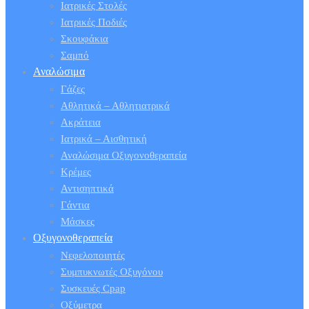
Ιατρικές Στολές
Ιατρικές Ποδιές
Σκουφάκια
Σαμπό
Αναλώσιμα
Γάζες
Αθλητικά – Αθλητιατρικά
Ακράτεια
Ιατρικά – Αισθητική
Αναλώσιμα Οξυγονοθεραπεία
Κρέμες
Αντισηπτικά
Γάντια
Μάσκες
Οξυγονοθεραπεία
Νεφελοποιητές
Συμπυκνωτές Οξυγόνου
Συσκευές Cpap
Οξύμετρα