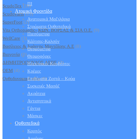
ΠΙ
ScudoTex
(39)
Ατομική Φροντίδα
Scudovaris
(13)
Ανατομικά Μαξιλάρια
SuperFoot
(2)
Στρώματα Ορθοπεδικά
Vita Orthopaedic- ΚΩΝ. ΒΟΡΣΑΣ & ΣΙΑ Ο.Ε.
(9)
Πιεσόμετρα
WellCare
(3)
Κάλτσες-Καλσόν
Βασίλειος & Ιωάννης Μαντζάρης Α.Ε
(0)
Θερμόμετρα
Βιογονία
(0)
Θερμοφόρες
ΔΗΜΗΤΡΟΠΟΥΛΟΣ ΑΕΒΕ
(2)
Ηλεκτρικές Κουβέρτες
ΟΕΜ
(4)
Κρέμες
Ορθοδυναμική αβεε
Επιθέματα Ζεστά – Κρύα
(0)
Συσκευές Μασάζ
Ακράτεια
Αντισηπτικά
Γάντια
Μάσκες
Ορθοπεδικά
Καρπός
Αυχένας