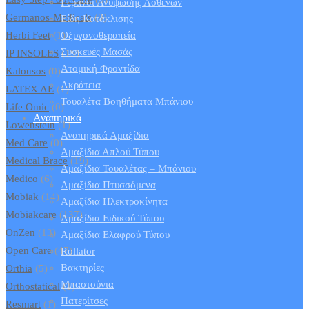
Γερανοί Ανύψωσης Ασθενών
Germanos-Medicals
(0)
Είδη Κατάκλισης
Herbi Feet
(1)
Οξυγονοθεραπεία
Συσκευές Μασάς
IP INSOLES
(15)
Ατομική Φροντίδα
Kalousos
(0)
Ακράτεια
LATEX AE
(1)
Τουαλέτα Βοηθήματα Μπάνιου
Life Omic
(0)
Αναπηρικά
Lowenstein
(1)
Αναπηρικά Αμαξίδια
Med Care
(0)
Αμαξίδια Απλού Τύπου
Medical Brace
(19)
Αμαξίδια Τουαλέτας – Μπάνιου
Medico
(6)
Αμαξίδια Πτυσσόμενα
Mobiak
(14)
Αμαξίδια Ηλεκτροκίνητα
Mobiakcare
(137)
Αμαξίδια Ειδικού Τύπου
OnZen
(13)
Αμαξίδια Ελαφρού Τύπου
Open Care
(47)
Rollator
Βακτηρίες
Orthia
(5)
Μπαστούνια
Orthostatical
(1)
Πατερίτσες
Resmart
(1)