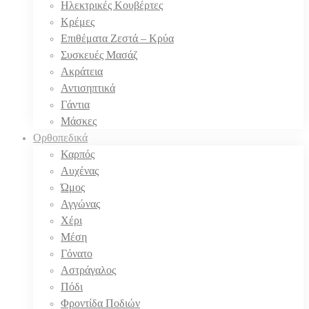
Ηλεκτρικές Κουβέρτες
Κρέμες
Επιθέματα Ζεστά – Κρύα
Συσκευές Μασάζ
Ακράτεια
Αντισηπτικά
Γάντια
Μάσκες
Ορθοπεδικά
Καρπός
Αυχένας
Ώμος
Αγγώνας
Χέρι
Μέση
Γόνατο
Αστράγαλος
Πόδι
Φροντίδα Ποδιών