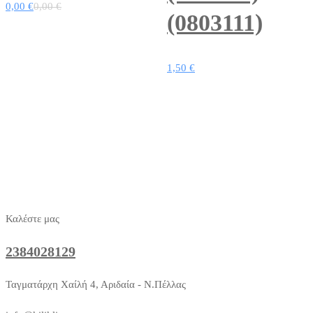
0,00
€
0,00
€
(0803111)
1,50
€
Καλέστε μας
2384028129
Ταγματάρχη Χαίλή 4, Αριδαία - Ν.Πέλλας