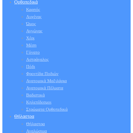
Ορθοπεδικά
Καρπός
Αυχένας
Ώμος
Αγγώνας
Χέρι
Μέση
Γόνατο
Αστράγαλος
Πόδι
Φροντίδα Ποδιών
Ανατομικά Μαξιλάρια
Ανατομικά Πέλματα
Βαδιστικά
Κηλεπίδεσμοι
Στρώματα Ορθοπεδικά
Θήλαστρα
Θήλαστρα
Αναλώσιμα