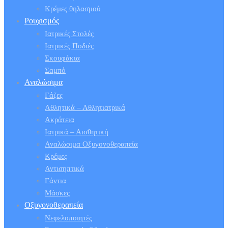
Κρέμες θηλασμού
Ρουχισμός
Ιατρικές Στολές
Ιατρικές Ποδιές
Σκουφάκια
Σαμπό
Αναλώσιμα
Γάζες
Αθλητικά – Αθλητιατρικά
Ακράτεια
Ιατρικά – Αισθητική
Αναλώσιμα Οξυγονοθεραπεία
Κρέμες
Αντισηπτικά
Γάντια
Μάσκες
Οξυγονοθεραπεία
Νεφελοποιητές