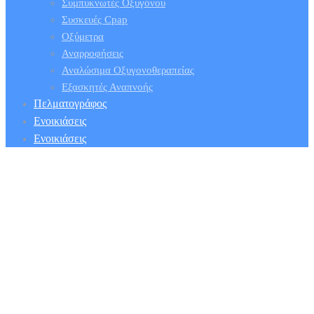
Συμπυκνωτές Οξυγόνου
Συσκευές Cpap
Οξύμετρα
Αναρροφήσεις
Αναλώσιμα Οξυγονοθεραπείας
Εξασκητές Αναπνοής
Πελματογράφος
Ενοικιάσεις
Ενοικιάσεις