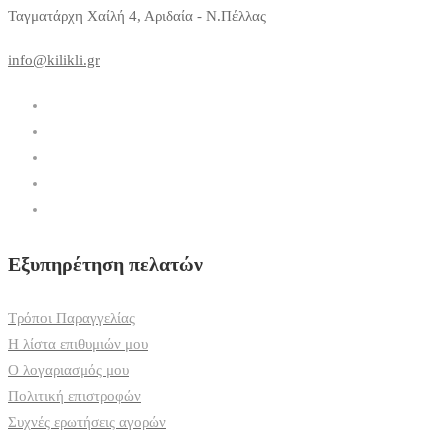
Ταγματάρχη Χαίλή 4, Αριδαία - Ν.Πέλλας
info@kilikli.gr
Εξυπηρέτηση πελατών
Τρόποι Παραγγελίας
Η λίστα επιθυμιών μου
Ο λογαριασμός μου
Πολιτική επιστροφών
Συχνές ερωτήσεις αγορών