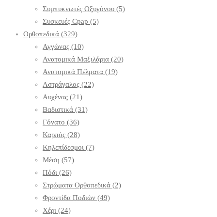
Συμπυκνωτές Οξυγόνου
(5)
Συσκευές Cpap
(5)
Ορθοπεδικά
(329)
Αγγώνας
(10)
Ανατομικά Μαξιλάρια
(20)
Ανατομικά Πέλματα
(19)
Αστράγαλος
(22)
Αυχένας
(21)
Βαδιστικά
(31)
Γόνατο
(36)
Καρπός
(28)
Κηλεπίδεσμοι
(7)
Μέση
(57)
Πόδι
(26)
Στρώματα Ορθοπεδικά
(2)
Φροντίδα Ποδιών
(49)
Χέρι
(24)