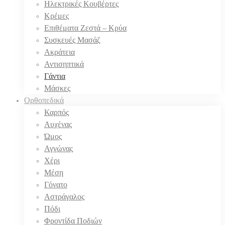
Ηλεκτρικές Κουβέρτες
Κρέμες
Επιθέματα Ζεστά – Κρύα
Συσκευές Μασάζ
Ακράτεια
Αντισηπτικά
Γάντια
Μάσκες
Ορθοπεδικά
Καρπός
Αυχένας
Ώμος
Αγγώνας
Χέρι
Μέση
Γόνατο
Αστράγαλος
Πόδι
Φροντίδα Ποδιών