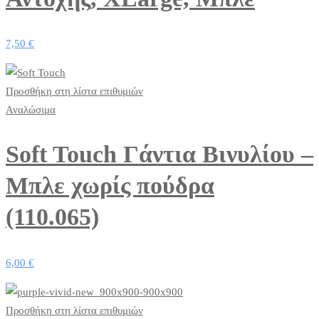
7,50
€
Προσθήκη στη λίστα επιθυμιών
Αναλώσιμα
Soft Touch Γάντια Βινυλίου –
Μπλε χωρίς πούδρα
(110.065)
6,00
€
Προσθήκη στη λίστα επιθυμιών