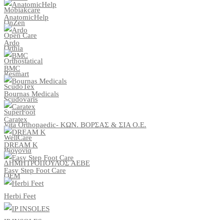
Mobiakcare
AnatomicHelp
OnZen
Open Care
Ardo
Orthia
Orthostatical
BMC
Resmart
ScudoTex
Bournas Medicals
Scudovaris
SuperFoot
Caratex
Vita Orthopaedic- ΚΩΝ. ΒΟΡΣΑΣ & ΣΙΑ Ο.Ε.
WellCare
DREAM K
Βιογονία
ΔΗΜΗΤΡΟΠΟΥΛΟΣ ΑΕΒΕ
Easy Step Foot Care
ΟΕΜ
Herbi Feet