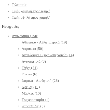
Τελευταία
Τιμή: χαμηλή προς υψηλή
Τιμή: υψηλή προς χαμηλή
Κατηγορίες
Αναλώσιμα
(150)
Αθλητικά - Αθλητιατρικά
(19)
Ακράτεια
(50)
Αναλώσιμα Οξυγονοθεραπεία
(14)
Αντισηπτικά
(3)
Γάζες
(21)
Γάντια
(6)
Ιατρικά - Αισθητική
(28)
Κρέμες
(19)
Μάσκες
(10)
Τραχειοστομία
(1)
Ωτοασπίδες
(3)