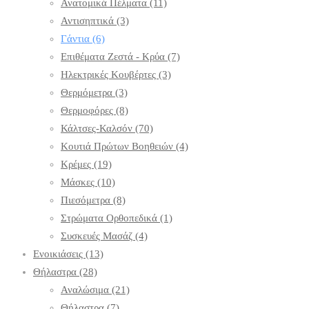
Ανατομικά Πέλματα
(11)
Αντισηπτικά
(3)
Γάντια
(6)
Επιθέματα Ζεστά - Κρύα
(7)
Ηλεκτρικές Κουβέρτες
(3)
Θερμόμετρα
(3)
Θερμοφόρες
(8)
Κάλτσες-Καλσόν
(70)
Κουτιά Πρώτων Βοηθειών
(4)
Κρέμες
(19)
Μάσκες
(10)
Πιεσόμετρα
(8)
Στρώματα Ορθοπεδικά
(1)
Συσκευές Μασάζ
(4)
Ενοικιάσεις
(13)
Θήλαστρα
(28)
Αναλώσιμα
(21)
Θήλαστρα
(7)