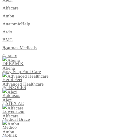
Alfacare
Ambu
AnatomicHelp
Ardo
BMC
Bournas Medicals
dsc
Caratex
DREAM K
Abena
Easy Step Foot Care
Herbi Feet
Advanced Healthcare
IP INSOLES
Kalousos
Alezi
LATEX AE
Lowenstein
Alfacare
Medical Brace
Medico
Ambu
Mobiak