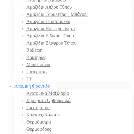
Αμαξίδια Απλού Τύπου
Αμαξίδια Τουαλέτας – Μπάνιου
Αμαξίδια Πτυσσόμενα
Αμαξίδια Ηλεκτροκίνητα
Αμαξίδια Ειδικού Τύπου
Αμαξίδια Ελαφρού Τύπου
Rollator
Βακτηρίες
Μπαστούνια
Πατερίτσες
ΠΙ
Ατομική Φροντίδα
Ανατομικά Μαξιλάρια
Στρώματα Ορθοπεδικά
Πιεσόμετρα
Κάλτσες-Καλσόν
Θερμόμετρα
Θερμοφόρες