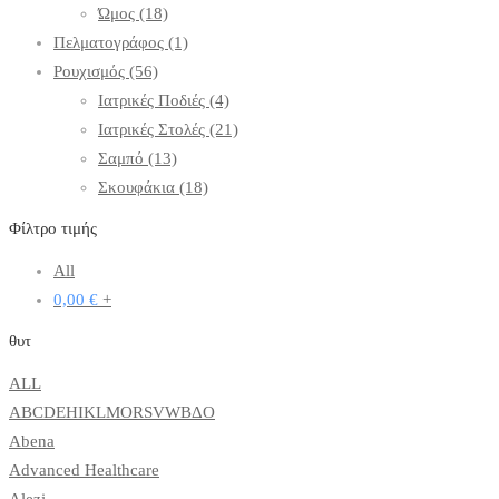
Ώμος
(18)
Πελματογράφος
(1)
Ρουχισμός
(56)
Ιατρικές Ποδιές
(4)
Ιατρικές Στολές
(21)
Σαμπό
(13)
Σκουφάκια
(18)
Φίλτρο τιμής
All
0,00
€
+
θυτ
ALL
A
B
C
D
E
H
I
K
L
M
O
R
S
V
W
Β
Δ
Ο
Abena
Advanced Healthcare
Alezi