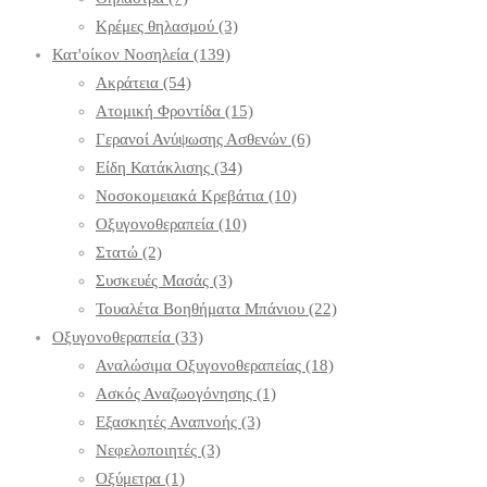
Κρέμες θηλασμού
(3)
Κατ'οίκον Νοσηλεία
(139)
Ακράτεια
(54)
Ατομική Φροντίδα
(15)
Γερανοί Ανύψωσης Ασθενών
(6)
Είδη Κατάκλισης
(34)
Νοσοκομειακά Κρεβάτια
(10)
Οξυγονοθεραπεία
(10)
Στατώ
(2)
Συσκευές Μασάς
(3)
Τουαλέτα Βοηθήματα Μπάνιου
(22)
Οξυγονοθεραπεία
(33)
Αναλώσιμα Οξυγονοθεραπείας
(18)
Ασκός Αναζωογόνησης
(1)
Εξασκητές Αναπνοής
(3)
Νεφελοποιητές
(3)
Οξύμετρα
(1)