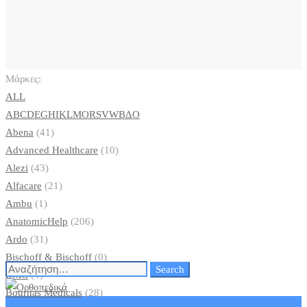
Μάρκες:
ALL
A
B
C
D
E
G
H
I
K
L
M
O
R
S
V
W
Β
Δ
Ο
Abena
(41)
Advanced Healthcare
(10)
Alezi
(43)
Alfacare
(21)
Ambu
(1)
AnatomicHelp
(206)
Ardo
(31)
Bischoff & Bischoff
(0)
Search
Search
BMC
(4)
for:
Bournas Medicals
(28)