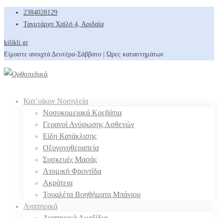
2384028129
Ταγμτάρχη Χαϊλή 4, Αριδαία
kilikli.gr
Είμαστε ανοιχτά Δευτέρα-Σάββατο | Ώρες καταστημάτων
Κατ’οίκον Νοσηλεία
Νοσοκομειακά Κρεβάτια
Γερανοί Ανύψωσης Ασθενών
Είδη Κατάκλισης
Οξυγονοθεραπεία
Συσκευές Μασάς
Ατομική Φροντίδα
Ακράτεια
Τουαλέτα Βοηθήματα Μπάνιου
Αναπηρικά
Αναπηρικά Αμαξίδια