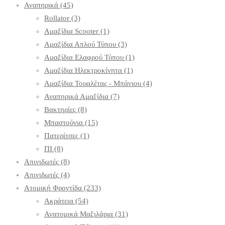
Αναπηρικά
(45)
Rollator
(3)
Αμαξίδια Scooter
(1)
Αμαξίδια Απλού Τύπου
(3)
Αμαξίδια Ελαφρού Τύπου
(1)
Αμαξίδια Ηλεκτροκίνητα
(1)
Αμαξίδια Τουαλέτας - Μπάνιου
(4)
Αναπηρικά Αμαξίδια
(7)
Βακτηρίες
(8)
Μπαστούνια
(15)
Πατερίτσες
(1)
ΠΙ
(8)
Απινιδωτές
(8)
Απινιδωτές
(4)
Ατομική Φροντίδα
(233)
Ακράτεια
(54)
Ανατομικά Μαξιλάρια
(31)