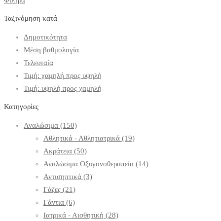
Ταξινόμηση κατά
Δημοτικότητα
Μέση βαθμολογία
Τελευταία
Τιμή: χαμηλή προς υψηλή
Τιμή: υψηλή προς χαμηλή
Κατηγορίες
Αναλώσιμα
(150)
Αθλητικά - Αθλητιατρικά
(19)
Ακράτεια
(50)
Αναλώσιμα Οξυγονοθεραπεία
(14)
Αντισηπτικά
(3)
Γάζες
(21)
Γάντια
(6)
Ιατρικά - Αισθητική
(28)