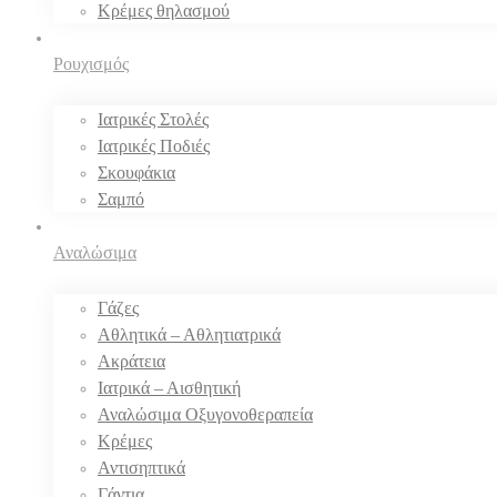
Κρέμες θηλασμού
Ρουχισμός
Ιατρικές Στολές
Ιατρικές Ποδιές
Σκουφάκια
Σαμπό
Αναλώσιμα
Γάζες
Αθλητικά – Αθλητιατρικά
Ακράτεια
Ιατρικά – Αισθητική
Αναλώσιμα Οξυγονοθεραπεία
Κρέμες
Αντισηπτικά
Γάντια