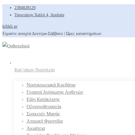
2384028129
Ταγμτάρχη Χαϊλή 4, Αριδαία
kilikli.gr
Είμαστε ανοιχτά Δευτέρα-Σάββατο | Ώρες καταστημάτων
Κατ’οίκον Νοσηλεία
Νοσοκομειακά Κρεβάτια
Γερανοί Ανύψωσης Ασθενών
Είδη Κατάκλισης
Οξυγονοθεραπεία
Συσκευές Μασάς
Ατομική Φροντίδα
Ακράτεια