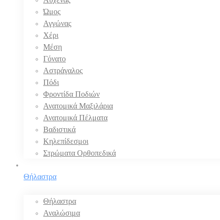
Ώμος
Αγγώνας
Χέρι
Μέση
Γόνατο
Αστράγαλος
Πόδι
Φροντίδα Ποδιών
Ανατομικά Μαξιλάρια
Ανατομικά Πέλματα
Βαδιστικά
Κηλεπίδεσμοι
Στρώματα Ορθοπεδικά
Θήλαστρα
Θήλαστρα
Αναλώσιμα