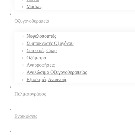
Μάσκες
Οξυγονοθεραπεία
Νεφελοποιητές
Συμπυκνωτές Οξυγόνου
Συσκευές Cpap
Οξύμετρα
Αναρροφήσεις
Αναλώσιμα Οξυγονοθεραπείας
Εξασκητές Αναπνοής
Πελματογράφος
Ενοικιάσεις