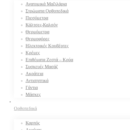
Ανατομικά Μαξιλάρια
Στρώματα Ορθοπεδικά
Πιεσόμετρα
Κάλτσες-Καλσόν
Θερμόμετρα
Θερμοφόρες
Ηλεκτρικές Κουβέρτες
Κρέμες
Επιθέματα Ζεστά – Κρύα
Συσκευές Μασάζ
Ακράτεια
Αντισηπτικά
Γάντια
Μάσκες
Ορθοπεδικά
Καρπός
Αυχένας