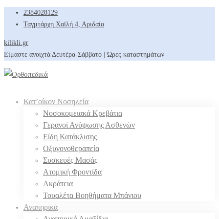
2384028129
Ταγμτάρχη Χαϊλή 4, Αριδαία
kilikli.gr
Είμαστε ανοιχτά Δευτέρα-Σάββατο | Ώρες καταστημάτων
Κατ’οίκον Νοσηλεία
Νοσοκομειακά Κρεβάτια
Γερανοί Ανύψωσης Ασθενών
Είδη Κατάκλισης
Οξυγονοθεραπεία
Συσκευές Μασάς
Ατομική Φροντίδα
Ακράτεια
Τουαλέτα Βοηθήματα Μπάνιου
Αναπηρικά
Αναπηρικά Αμαξίδια