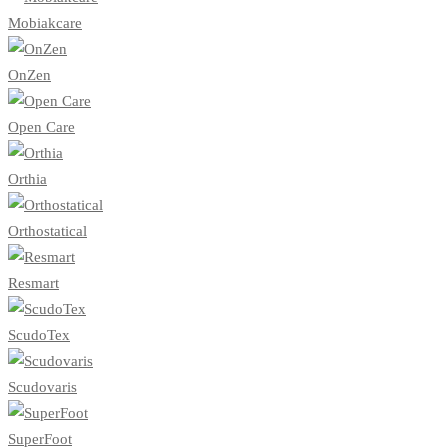
Mobiakcare
OnZen
Open Care
Orthia
Orthostatical
Resmart
ScudoTex
Scudovaris
SuperFoot