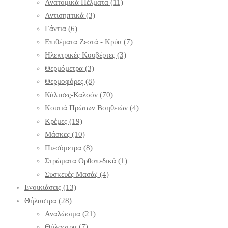
Ανατομικά Πέλματα
(11)
Αντισηπτικά
(3)
Γάντια
(6)
Επιθέματα Ζεστά - Κρύα
(7)
Ηλεκτρικές Κουβέρτες
(3)
Θερμόμετρα
(3)
Θερμοφόρες
(8)
Κάλτσες-Καλσόν
(70)
Κουτιά Πρώτων Βοηθειών
(4)
Κρέμες
(19)
Μάσκες
(10)
Πιεσόμετρα
(8)
Στρώματα Ορθοπεδικά
(1)
Συσκευές Μασάζ
(4)
Ενοικιάσεις
(13)
Θήλαστρα
(28)
Αναλώσιμα
(21)
Θήλαστρα
(7)