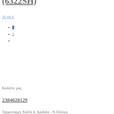
(6322SH)
30,00
€
1
2
Καλέστε μας
2384028129
Ταγματάρχη Χαίλή 4, Αριδαία - Ν.Πέλλας