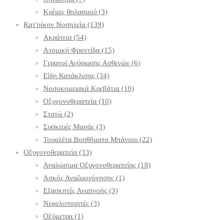
Κρέμες θηλασμού
(3)
Κατ'οίκον Νοσηλεία
(139)
Ακράτεια
(54)
Ατομική Φροντίδα
(15)
Γερανοί Ανύψωσης Ασθενών
(6)
Είδη Κατάκλισης
(34)
Νοσοκομειακά Κρεβάτια
(10)
Οξυγονοθεραπεία
(10)
Στατώ
(2)
Συσκευές Μασάς
(3)
Τουαλέτα Βοηθήματα Μπάνιου
(22)
Οξυγονοθεραπεία
(33)
Αναλώσιμα Οξυγονοθεραπείας
(18)
Ασκός Αναζωογόνησης
(1)
Εξασκητές Αναπνοής
(3)
Νεφελοποιητές
(3)
Οξύμετρα
(1)