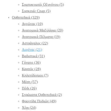
Συμπυκνωτές Οξυγόνου
(5)
Συσκευές Cpap
(5)
Ορθοπεδικά
(329)
Αγγώνας
(10)
Ανατομικά Μαξιλάρια
(20)
Ανατομικά Πέλματα
(19)
Αστράγαλος
(22)
Αυχένας
(21)
Βαδιστικά
(31)
Γόνατο
(36)
Καρπός
(28)
Κηλεπίδεσμοι
(7)
Μέση
(57)
Πόδι
(26)
Στρώματα Ορθοπεδικά
(2)
Φροντίδα Ποδιών
(49)
Χέρι
(24)