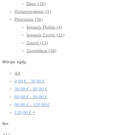
Ώμος
(18)
Πελματογράφος
(1)
Ρουχισμός
(56)
Ιατρικές Ποδιές
(4)
Ιατρικές Στολές
(21)
Σαμπό
(13)
Σκουφάκια
(18)
Φίλτρο τιμής
All
0,00
€
-
30,00
€
30,00
€
-
60,00
€
60,00
€
-
90,00
€
90,00
€
-
120,00
€
120,00
€
+
θυτ
ALL