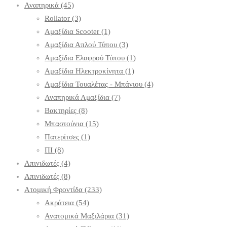
Αναπηρικά
(45)
Rollator
(3)
Αμαξίδια Scooter
(1)
Αμαξίδια Απλού Τύπου
(3)
Αμαξίδια Ελαφρού Τύπου
(1)
Αμαξίδια Ηλεκτροκίνητα
(1)
Αμαξίδια Τουαλέτας - Μπάνιου
(4)
Αναπηρικά Αμαξίδια
(7)
Βακτηρίες
(8)
Μπαστούνια
(15)
Πατερίτσες
(1)
ΠΙ
(8)
Απινιδωτές
(4)
Απινιδωτές
(8)
Ατομική Φροντίδα
(233)
Ακράτεια
(54)
Ανατομικά Μαξιλάρια
(31)