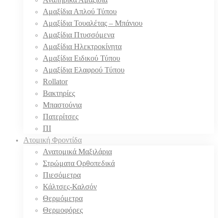
Αμαξίδια Απλού Τύπου
Αμαξίδια Τουαλέτας – Μπάνιου
Αμαξίδια Πτυσσόμενα
Αμαξίδια Ηλεκτροκίνητα
Αμαξίδια Ειδικού Τύπου
Αμαξίδια Ελαφρού Τύπου
Rollator
Βακτηρίες
Μπαστούνια
Πατερίτσες
ΠΙ
Ατομική Φροντίδα
Ανατομικά Μαξιλάρια
Στρώματα Ορθοπεδικά
Πιεσόμετρα
Κάλτσες-Καλσόν
Θερμόμετρα
Θερμοφόρες