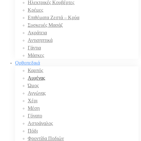
Ηλεκτρικές Κουβέρτες
Κρέμες
Επιθέματα Ζεστά – Κρύα
Συσκευές Μασάζ
Ακράτεια
Αντισηπτικά
Γάντια
Μάσκες
Ορθοπεδικά
Καρπός
Αυχένας
Ώμος
Αγγώνας
Χέρι
Μέση
Γόνατο
Αστράγαλος
Πόδι
Φροντίδα Ποδιών