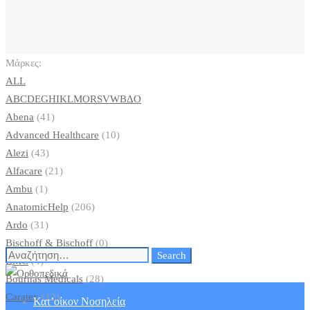
Μάρκες:
ALL
A
B
C
D
E
G
H
I
K
L
M
O
R
S
V
W
Β
Δ
Ο
Abena
(41)
Advanced Healthcare
(10)
Alezi
(43)
Alfacare
(21)
Ambu
(1)
AnatomicHelp
(206)
Ardo
(31)
Bischoff & Bischoff
(0)
Search
Search
BMC
(4)
for:
Bournas Medicals
(28)
Caratex
(12)
Κατ’οίκον Νοσηλεία