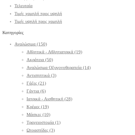
Τελευταία
Τιμή: χαμηλή προς υψηλή
Τιμή: υψηλή προς χαμηλή
Κατηγορίες
Αναλώσιμα
(150)
Αθλητικά - Αθλητιατρικά
(19)
Ακράτεια
(50)
Αναλώσιμα Οξυγονοθεραπεία
(14)
Αντισηπτικά
(3)
Γάζες
(21)
Γάντια
(6)
Ιατρικά - Αισθητική
(28)
Κρέμες
(19)
Μάσκες
(10)
Τραχειοστομία
(1)
Ωτοασπίδες
(3)