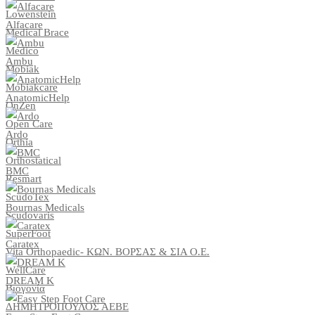
Lowenstein
Alfacare
Medical Brace
Medico
Ambu
Mobiak
Mobiakcare
AnatomicHelp
OnZen
Open Care
Ardo
Orthia
Orthostatical
BMC
Resmart
ScudoTex
Bournas Medicals
Scudovaris
SuperFoot
Caratex
Vita Orthopaedic- ΚΩΝ. ΒΟΡΣΑΣ & ΣΙΑ Ο.Ε.
WellCare
DREAM K
Βιογονία
ΔΗΜΗΤΡΟΠΟΥΛΟΣ ΑΕΒΕ