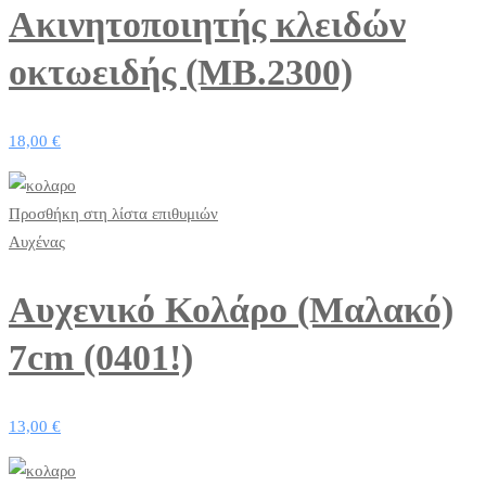
Ακινητοποιητής κλειδών
οκτωειδής (MB.2300)
18,00
€
Προσθήκη στη λίστα επιθυμιών
Αυχένας
Αυχενικό Κολάρο (Μαλακό)
7cm (0401!)
13,00
€