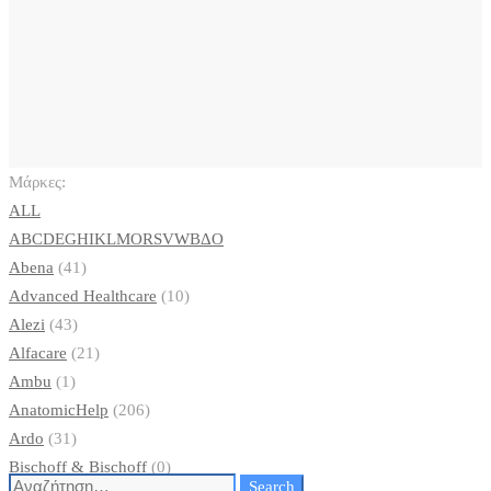
Μάρκες:
ALL
A
B
C
D
E
G
H
I
K
L
M
O
R
S
V
W
Β
Δ
Ο
Abena
(41)
Advanced Healthcare
(10)
Alezi
(43)
Alfacare
(21)
Ambu
(1)
AnatomicHelp
(206)
Ardo
(31)
Bischoff & Bischoff
(0)
Search
Search