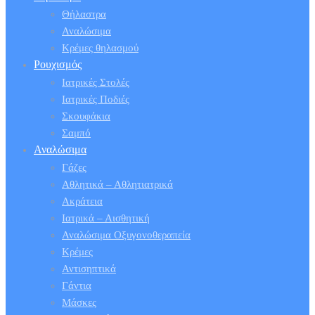
Θήλαστρα
Αναλώσιμα
Κρέμες θηλασμού
Ρουχισμός
Ιατρικές Στολές
Ιατρικές Ποδιές
Σκουφάκια
Σαμπό
Αναλώσιμα
Γάζες
Αθλητικά – Αθλητιατρικά
Ακράτεια
Ιατρικά – Αισθητική
Αναλώσιμα Οξυγονοθεραπεία
Κρέμες
Αντισηπτικά
Γάντια
Μάσκες