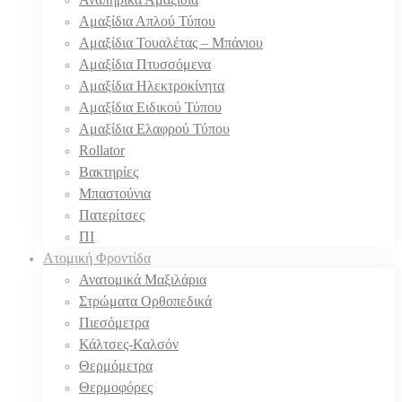
Αμαξίδια Απλού Τύπου
Αμαξίδια Τουαλέτας – Μπάνιου
Αμαξίδια Πτυσσόμενα
Αμαξίδια Ηλεκτροκίνητα
Αμαξίδια Ειδικού Τύπου
Αμαξίδια Ελαφρού Τύπου
Rollator
Βακτηρίες
Μπαστούνια
Πατερίτσες
ΠΙ
Ατομική Φροντίδα
Ανατομικά Μαξιλάρια
Στρώματα Ορθοπεδικά
Πιεσόμετρα
Κάλτσες-Καλσόν
Θερμόμετρα
Θερμοφόρες