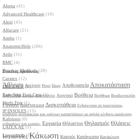
Abena
(41)
Advanced Healthcare
(10)
Alezi
(43)
Alfacare
(21)
Ambu
(1)
AnatomicHelp
(206)
Ardo
(31)
BMC
(4)
Bournas Medicals
(28)
Ετικέτες προϊόντος
Caratex
(12)
Άθληση
Αποκατάσταση
Αποθεραπεία
Άντληση
Ήπιο
Ώμος
DREAM K
(6)
Βοήθεια
Easy Step Foot Care
(5)
Αρθρίτιδα
Αυχενικό
Αυχεναλγίες
Βοήθημα
Βουβωνοκήλη
Αυχένας
Herbi Feet
(1)
Δισκοπάθεια
Γόνατο
Διάστρεμμα
Ενδείκνυται σε περιπτώσεις
IP INSOLES
(15)
φλεβικής ανεπάρκειας και χρόνιων καταστάσεων με υψηλό κίνδυνο εμφάνισης
Kalousos
(0)
Θηλασμός
Θλάσεις
Εργασία
Θήλαστρο
οιδημάτων και κιρσών.
LATEX AE
(1)
Κάκωση
Lowenstein
(1)
Ισχιαλγίες
Καρπός
Κατάγματα
Κατάκλιση