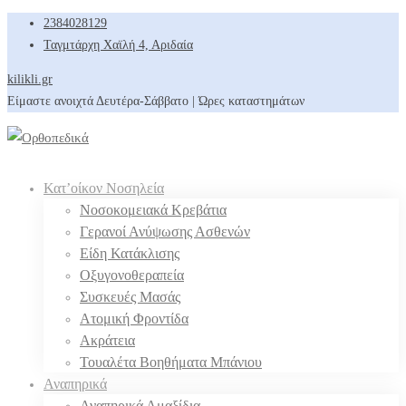
2384028129
Ταγμτάρχη Χαϊλή 4, Αριδαία
kilikli.gr
Είμαστε ανοιχτά Δευτέρα-Σάββατο | Ώρες καταστημάτων
Κατ’οίκον Νοσηλεία
Νοσοκομειακά Κρεβάτια
Γερανοί Ανύψωσης Ασθενών
Είδη Κατάκλισης
Οξυγονοθεραπεία
Συσκευές Μασάς
Ατομική Φροντίδα
Ακράτεια
Τουαλέτα Βοηθήματα Μπάνιου
Αναπηρικά
Αναπηρικά Αμαξίδια