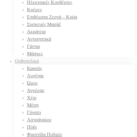
Ηλεκτρικές Κουβέρτες
Κρέμες
Επιθέματα Ζεστά – Κρύα
Συσκευές Μασάζ
Ακράτεια
Αντισηπτικά
Γάντια
Μάσκες
Ορθοπεδικά
Καρπός
Αυχένας
Ώμος
Αγγώνας
Χέρι
Μέση
Γόνατο
Αστράγαλος
Πόδι
Φροντίδα Ποδιών