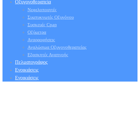
Οξυγονοθεραπεία
Νεφελοποιητές
Συμπυκνωτές Οξυγόνου
Συσκευές Cpap
Οξύμετρα
Αναρροφήσεις
Αναλώσιμα Οξυγονοθεραπείας
Εξασκητές Αναπνοής
Πελματογράφος
Ενοικιάσεις
Ενοικιάσεις