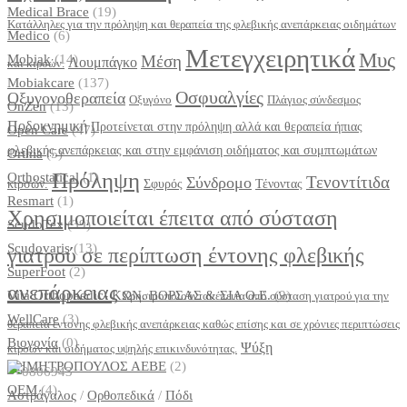
Medical Brace
(19)
Κατάλληλες για την πρόληψη και θεραπεία της φλεβικής ανεπάρκειας οιδημάτων
Medico
(6)
Μετεγχειρητικά
Μυς
Mobiak
(14)
Μέση
Λουμπάγκο
και κιρσών.
Mobiakcare
(137)
Οσφυαλγίες
Οξυγονοθεραπεία
Οξυγόνο
Πλάγιος σύνδεσμος
OnZen
(13)
Ποδοκνημική
Προτείνεται στην πρόληψη αλλά και θεραπεία ήπιας
Open Care
(47)
φλεβικής ανεπάρκειας και στην εμφάνιση οιδήματος και συμπτωμάτων
Orthia
(5)
Πρόληψη
Orthostatical
(1)
Τενοντίτιδα
Σύνδρομο
κιρσών.
Σφυρός
Τένοντας
Resmart
(1)
Χρησιμοποιείται έπειτα από σύσταση
ScudoTex
(39)
Scudovaris
(13)
γιατρού σε περίπτωση έντονης φλεβικής
SuperFoot
(2)
ανεπάρκειας
Vita Orthopaedic- ΚΩΝ. ΒΟΡΣΑΣ & ΣΙΑ Ο.Ε.
(9)
Χρησιμοποιούνται έπειτα από σύσταση γιατρού για την
WellCare
(3)
θεραπεία έντονης φλεβικής ανεπάρκειας καθώς επίσης και σε χρόνιες περιπτώσεις
Βιογονία
(0)
Ψύξη
κιρσών και οιδήματος υψηλής επικινδυνότητας.
ΔΗΜΗΤΡΟΠΟΥΛΟΣ ΑΕΒΕ
(2)
ΟΕΜ
(4)
Αστράγαλος
/
Ορθοπεδικά
/
Πόδι