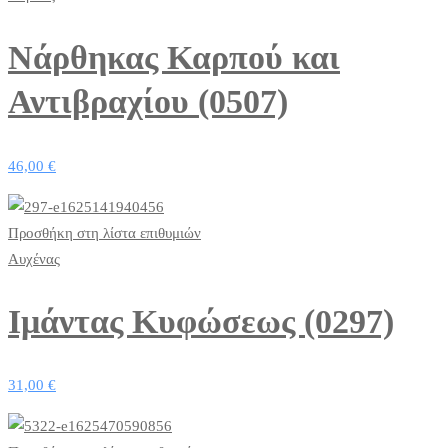
Νάρθηκας Καρπού και
Αντιβραχίου (0507)
46,00
€
Προσθήκη στη λίστα επιθυμιών
Αυχένας
Ιμάντας Κυφώσεως (0297)
31,00
€