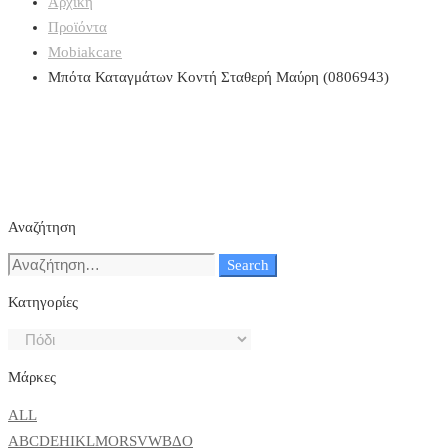
Αρχική
Προϊόντα
Mobiakcare
Μπότα Καταγμάτων Κοντή Σταθερή Μαύρη (0806943)
Αναζήτηση
Search
Search
for:
Κατηγορίες
Μάρκες
ALL
A
B
C
D
E
H
I
K
L
M
O
R
S
V
W
Β
Δ
Ο