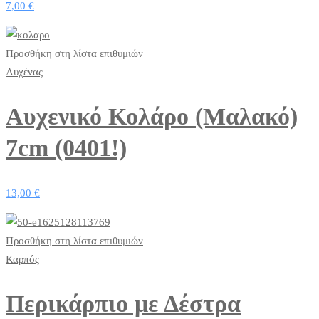
7,00
€
Προσθήκη στη λίστα επιθυμιών
Αυχένας
Αυχενικό Κολάρο (Μαλακό)
7cm (0401!)
13,00
€
Προσθήκη στη λίστα επιθυμιών
Καρπός
Περικάρπιο με Δέστρα