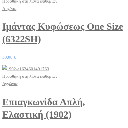
Προσθήκη στη λίστα επιθυμιών
Αυχένας
Ιμάντας Κυφώσεως One Size
(6322SH)
30,00
€
Προσθήκη στη λίστα επιθυμιών
Αγγώνας
Eπιαγκωνίδα Απλή,
Ελαστική (1902)