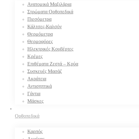
Ανατομικά Μαξιλάρια
Στρώματα Ορθοπεδικά
Πιεσόμετρα
Κάλτσες-Καλσόν
Θερμόμετρα
Θερμοφόρες
Ηλεκτρικές Κουβέρτες
Κρέμες
Επιθέματα Ζεστά – Κρύα
Συσκευές Μασάζ
Ακράτεια
Αντισηπτικά
Γάντια
Μάσκες
Ορθοπεδικά
Καρπός
Αυχένας