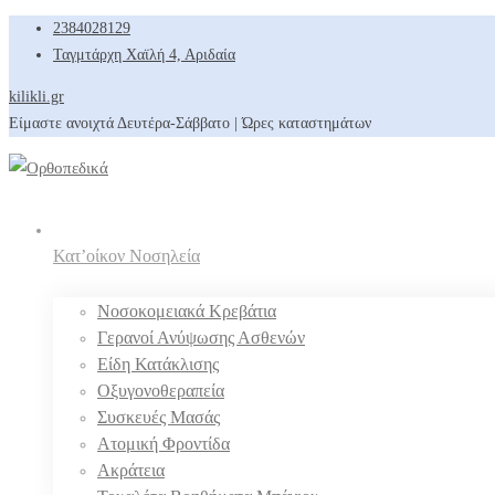
2384028129
Ταγμτάρχη Χαϊλή 4, Αριδαία
kilikli.gr
Είμαστε ανοιχτά Δευτέρα-Σάββατο | Ώρες καταστημάτων
Κατ’οίκον Νοσηλεία
Νοσοκομειακά Κρεβάτια
Γερανοί Ανύψωσης Ασθενών
Είδη Κατάκλισης
Οξυγονοθεραπεία
Συσκευές Μασάς
Ατομική Φροντίδα
Ακράτεια