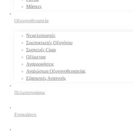
Μάσκες
Οξυγονοθεραπεία
Νεφελοποιητές
Συμπυκνωτές Οξυγόνου
Συσκευές Cpap
Οξύμετρα
Αναρροφήσεις
Αναλώσιμα Οξυγονοθεραπείας
Εξασκητές Αναπνοής
Πελματογράφος
Ενοικιάσεις