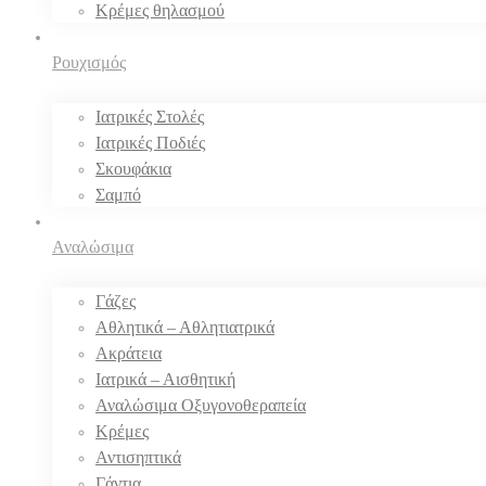
Κρέμες θηλασμού
Ρουχισμός
Ιατρικές Στολές
Ιατρικές Ποδιές
Σκουφάκια
Σαμπό
Αναλώσιμα
Γάζες
Αθλητικά – Αθλητιατρικά
Ακράτεια
Ιατρικά – Αισθητική
Αναλώσιμα Οξυγονοθεραπεία
Κρέμες
Αντισηπτικά
Γάντια