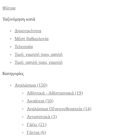
Φίλτρα
Ταξινόμηση κατά
Δημοτικότητα
Μέση βαθμολογία
Τελευταία
Τιμή: χαμηλή προς υψηλή
Τιμή: υψηλή προς χαμηλή
Κατηγορίες
Αναλώσιμα
(150)
Αθλητικά - Αθλητιατρικά
(19)
Ακράτεια
(50)
Αναλώσιμα Οξυγονοθεραπεία
(14)
Αντισηπτικά
(3)
Γάζες
(21)
Γάντια
(6)