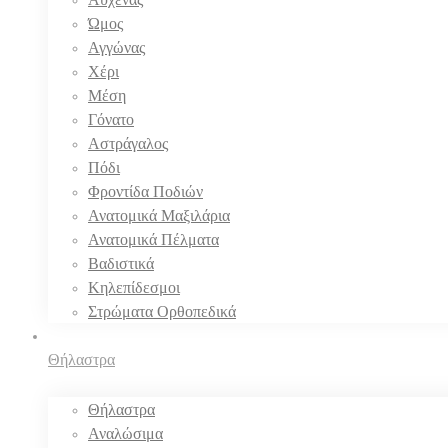
Ώμος
Αγγώνας
Χέρι
Μέση
Γόνατο
Αστράγαλος
Πόδι
Φροντίδα Ποδιών
Ανατομικά Μαξιλάρια
Ανατομικά Πέλματα
Βαδιστικά
Κηλεπίδεσμοι
Στρώματα Ορθοπεδικά
Θήλαστρα
Θήλαστρα
Αναλώσιμα