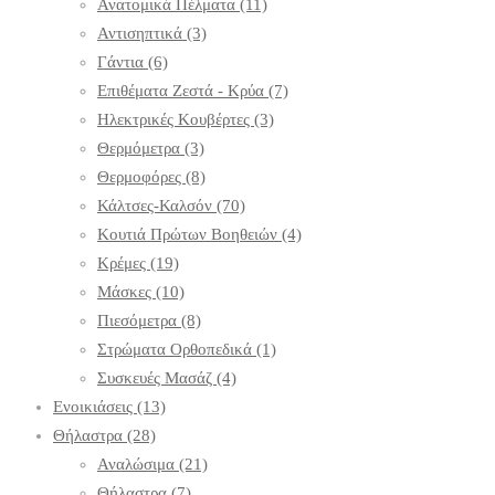
Ανατομικά Πέλματα
(11)
Αντισηπτικά
(3)
Γάντια
(6)
Επιθέματα Ζεστά - Κρύα
(7)
Ηλεκτρικές Κουβέρτες
(3)
Θερμόμετρα
(3)
Θερμοφόρες
(8)
Κάλτσες-Καλσόν
(70)
Κουτιά Πρώτων Βοηθειών
(4)
Κρέμες
(19)
Μάσκες
(10)
Πιεσόμετρα
(8)
Στρώματα Ορθοπεδικά
(1)
Συσκευές Μασάζ
(4)
Ενοικιάσεις
(13)
Θήλαστρα
(28)
Αναλώσιμα
(21)
Θήλαστρα
(7)