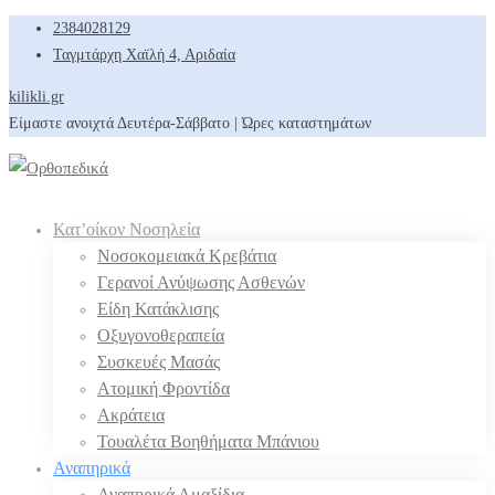
2384028129
Ταγμτάρχη Χαϊλή 4, Αριδαία
kilikli.gr
Είμαστε ανοιχτά Δευτέρα-Σάββατο | Ώρες καταστημάτων
Κατ’οίκον Νοσηλεία
Νοσοκομειακά Κρεβάτια
Γερανοί Ανύψωσης Ασθενών
Είδη Κατάκλισης
Οξυγονοθεραπεία
Συσκευές Μασάς
Ατομική Φροντίδα
Ακράτεια
Τουαλέτα Βοηθήματα Μπάνιου
Αναπηρικά
Αναπηρικά Αμαξίδια