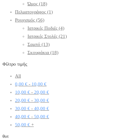
Ώμος
(18)
Πελματογράφος
(1)
Ρουχισμός
(56)
Ιατρικές Ποδιές
(4)
Ιατρικές Στολές
(21)
Σαμπό
(13)
Σκουφάκια
(18)
Φίλτρο τιμής
All
0,00
€
-
10,00
€
10,00
€
-
20,00
€
20,00
€
-
30,00
€
30,00
€
-
40,00
€
40,00
€
-
50,00
€
50,00
€
+
θυτ