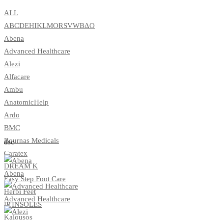
ALL
A
B
C
D
E
H
I
K
L
M
O
R
S
V
W
Β
Δ
Ο
Abena
Advanced Healthcare
Alezi
Alfacare
Ambu
AnatomicHelp
Ardo
BMC
Bournas Medicals
dsc
Caratex
DREAM K
Abena
Easy Step Foot Care
Herbi Feet
Advanced Healthcare
IP INSOLES
Kalousos