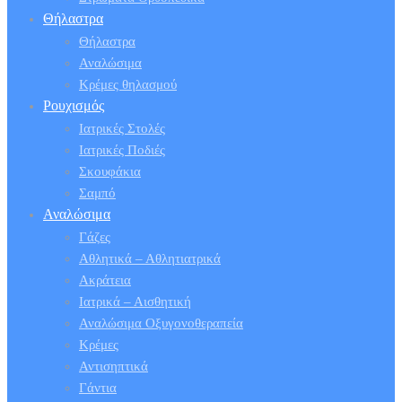
Θήλαστρα
Θήλαστρα
Αναλώσιμα
Κρέμες θηλασμού
Ρουχισμός
Ιατρικές Στολές
Ιατρικές Ποδιές
Σκουφάκια
Σαμπό
Αναλώσιμα
Γάζες
Αθλητικά – Αθλητιατρικά
Ακράτεια
Ιατρικά – Αισθητική
Αναλώσιμα Οξυγονοθεραπεία
Κρέμες
Αντισηπτικά
Γάντια