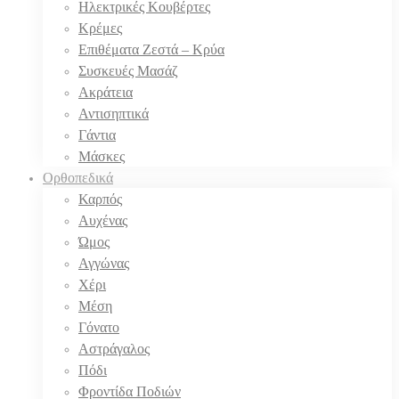
Ηλεκτρικές Κουβέρτες
Κρέμες
Επιθέματα Ζεστά – Κρύα
Συσκευές Μασάζ
Ακράτεια
Αντισηπτικά
Γάντια
Μάσκες
Ορθοπεδικά
Καρπός
Αυχένας
Ώμος
Αγγώνας
Χέρι
Μέση
Γόνατο
Αστράγαλος
Πόδι
Φροντίδα Ποδιών