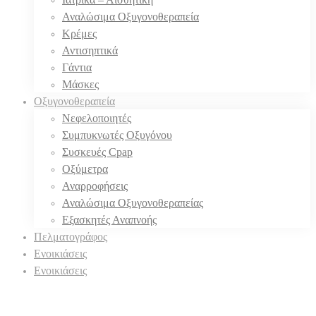
Αναλώσιμα Οξυγονοθεραπεία
Κρέμες
Αντισηπτικά
Γάντια
Μάσκες
Οξυγονοθεραπεία
Νεφελοποιητές
Συμπυκνωτές Οξυγόνου
Συσκευές Cpap
Οξύμετρα
Αναρροφήσεις
Αναλώσιμα Οξυγονοθεραπείας
Εξασκητές Αναπνοής
Πελματογράφος
Ενοικιάσεις
Ενοικιάσεις