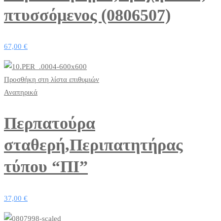
πτυσσόμενος (0806507)
67,00
€
Προσθήκη στη λίστα επιθυμιών
Αναπηρικά
Περπατούρα
σταθερή,Περιπατητήρας
τύπου “ΠΙ”
37,00
€