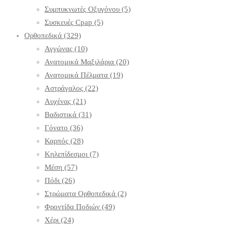
Συμπυκνωτές Οξυγόνου
(5)
Συσκευές Cpap
(5)
Ορθοπεδικά
(329)
Αγγώνας
(10)
Ανατομικά Μαξιλάρια
(20)
Ανατομικά Πέλματα
(19)
Αστράγαλος
(22)
Αυχένας
(21)
Βαδιστικά
(31)
Γόνατο
(36)
Καρπός
(28)
Κηλεπίδεσμοι
(7)
Μέση
(57)
Πόδι
(26)
Στρώματα Ορθοπεδικά
(2)
Φροντίδα Ποδιών
(49)
Χέρι
(24)