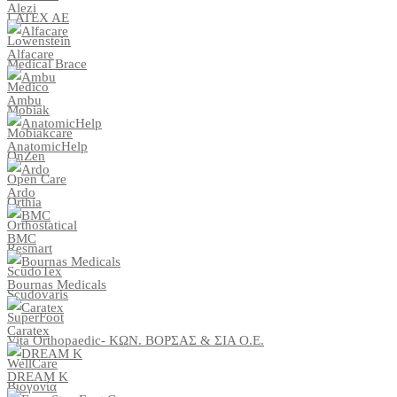
Alezi
LATEX AE
Lowenstein
Alfacare
Medical Brace
Medico
Ambu
Mobiak
Mobiakcare
AnatomicHelp
OnZen
Open Care
Ardo
Orthia
Orthostatical
BMC
Resmart
ScudoTex
Bournas Medicals
Scudovaris
SuperFoot
Caratex
Vita Orthopaedic- ΚΩΝ. ΒΟΡΣΑΣ & ΣΙΑ Ο.Ε.
WellCare
DREAM K
Βιογονία