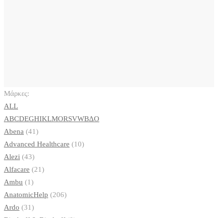
Μάρκες:
ALL
A
B
C
D
E
G
H
I
K
L
M
O
R
S
V
W
Β
Δ
Ο
Abena
(41)
Advanced Healthcare
(10)
Alezi
(43)
Alfacare
(21)
Ambu
(1)
AnatomicHelp
(206)
Ardo
(31)