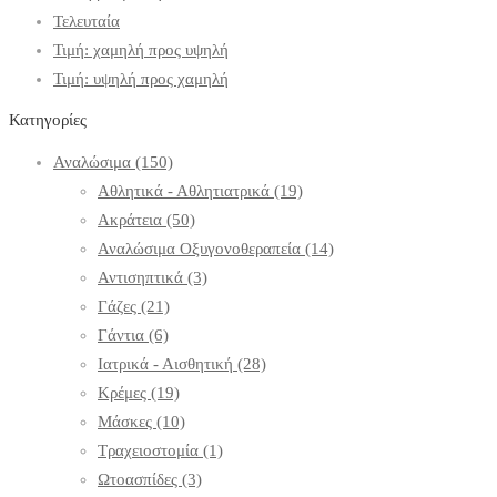
Τελευταία
Τιμή: χαμηλή προς υψηλή
Τιμή: υψηλή προς χαμηλή
Κατηγορίες
Αναλώσιμα
(150)
Αθλητικά - Αθλητιατρικά
(19)
Ακράτεια
(50)
Αναλώσιμα Οξυγονοθεραπεία
(14)
Αντισηπτικά
(3)
Γάζες
(21)
Γάντια
(6)
Ιατρικά - Αισθητική
(28)
Κρέμες
(19)
Μάσκες
(10)
Τραχειοστομία
(1)
Ωτοασπίδες
(3)