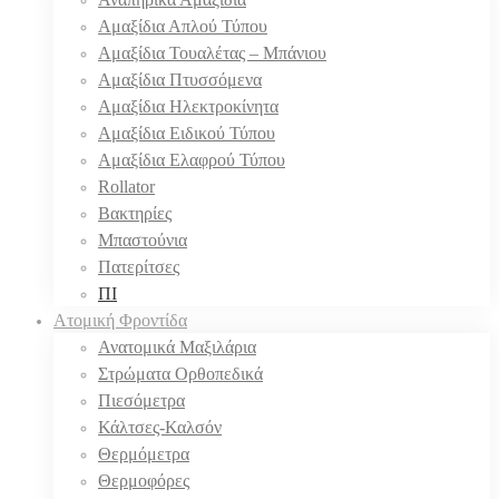
Αμαξίδια Απλού Τύπου
Αμαξίδια Τουαλέτας – Μπάνιου
Αμαξίδια Πτυσσόμενα
Αμαξίδια Ηλεκτροκίνητα
Αμαξίδια Ειδικού Τύπου
Αμαξίδια Ελαφρού Τύπου
Rollator
Βακτηρίες
Μπαστούνια
Πατερίτσες
ΠΙ
Ατομική Φροντίδα
Ανατομικά Μαξιλάρια
Στρώματα Ορθοπεδικά
Πιεσόμετρα
Κάλτσες-Καλσόν
Θερμόμετρα
Θερμοφόρες