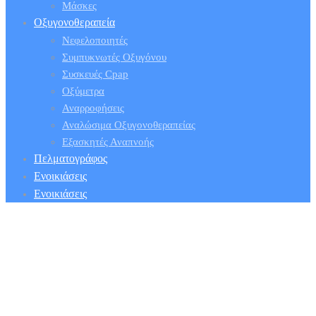
Μάσκες
Οξυγονοθεραπεία
Νεφελοποιητές
Συμπυκνωτές Οξυγόνου
Συσκευές Cpap
Οξύμετρα
Αναρροφήσεις
Αναλώσιμα Οξυγονοθεραπείας
Εξασκητές Αναπνοής
Πελματογράφος
Ενοικιάσεις
Ενοικιάσεις