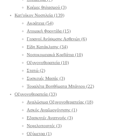
Κρέμες θηλασμού
(3)
Κατ'οίκον Νοσηλεία
(139)
Ακράτεια
(54)
Ατομική Φροντίδα
(15)
Γερανοί Ανύψωσης Ασθενών
(6)
Είδη Κατάκλισης
(34)
Νοσοκομειακά Κρεβάτια
(10)
Οξυγονοθεραπεία
(10)
Στατώ
(2)
Συσκευές Μασάς
(3)
Τουαλέτα Βοηθήματα Μπάνιου
(22)
Οξυγονοθεραπεία
(33)
Αναλώσιμα Οξυγονοθεραπείας
(18)
Ασκός Αναζωογόνησης
(1)
Εξασκητές Αναπνοής
(3)
Νεφελοποιητές
(3)
Οξύμετρα
(1)