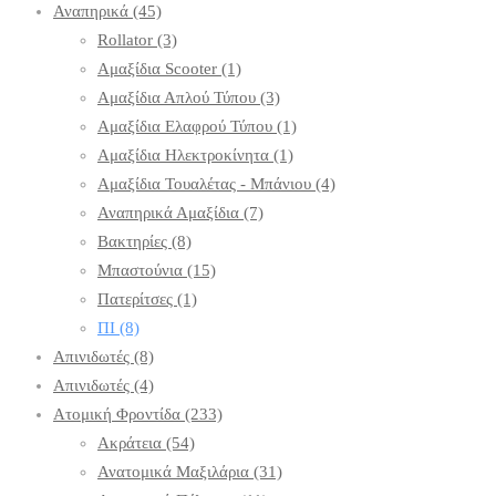
Αναπηρικά
(45)
Rollator
(3)
Αμαξίδια Scooter
(1)
Αμαξίδια Απλού Τύπου
(3)
Αμαξίδια Ελαφρού Τύπου
(1)
Αμαξίδια Ηλεκτροκίνητα
(1)
Αμαξίδια Τουαλέτας - Μπάνιου
(4)
Αναπηρικά Αμαξίδια
(7)
Βακτηρίες
(8)
Μπαστούνια
(15)
Πατερίτσες
(1)
ΠΙ
(8)
Απινιδωτές
(8)
Απινιδωτές
(4)
Ατομική Φροντίδα
(233)
Ακράτεια
(54)
Ανατομικά Μαξιλάρια
(31)