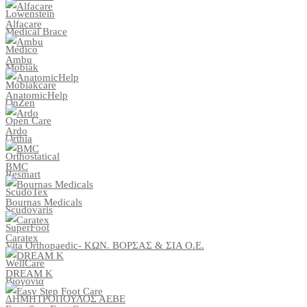
Lowenstein
Alfacare
Medical Brace
Medico
Ambu
Mobiak
Mobiakcare
AnatomicHelp
OnZen
Open Care
Ardo
Orthia
Orthostatical
BMC
Resmart
ScudoTex
Bournas Medicals
Scudovaris
SuperFoot
Caratex
Vita Orthopaedic- ΚΩΝ. ΒΟΡΣΑΣ & ΣΙΑ Ο.Ε.
WellCare
DREAM K
Βιογονία
ΔΗΜΗΤΡΟΠΟΥΛΟΣ ΑΕΒΕ