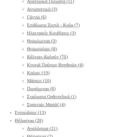
Ανατομικά Πέλματα
(11)
Αντισηπτικά
(3)
Γάντια
(6)
Επιθέματα Ζεστά - Κρύα
(7)
Ηλεκτρικές Κουβέρτες
(3)
Θερμόμετρα
(3)
Θερμοφόρες
(8)
Κάλτσες-Καλσόν
(70)
Κουτιά Πρώτων Βοηθειών
(4)
Κρέμες
(19)
Μάσκες
(10)
Πιεσόμετρα
(8)
Στρώματα Ορθοπεδικά
(1)
Συσκευές Μασάζ
(4)
Ενοικιάσεις
(13)
Θήλαστρα
(28)
Αναλώσιμα
(21)
Θήλαστρα
(7)