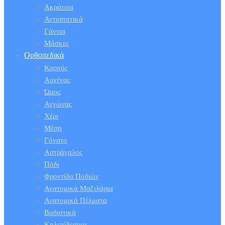
Ακράτεια
Αντισηπτικά
Γάντια
Μάσκες
Ορθοπεδικά
Καρπός
Αυχένας
Ώμος
Αγγώνας
Χέρι
Μέση
Γόνατο
Αστράγαλος
Πόδι
Φροντίδα Ποδιών
Ανατομικά Μαξιλάρια
Ανατομικά Πέλματα
Βαδιστικά
Κηλεπίδεσμοι