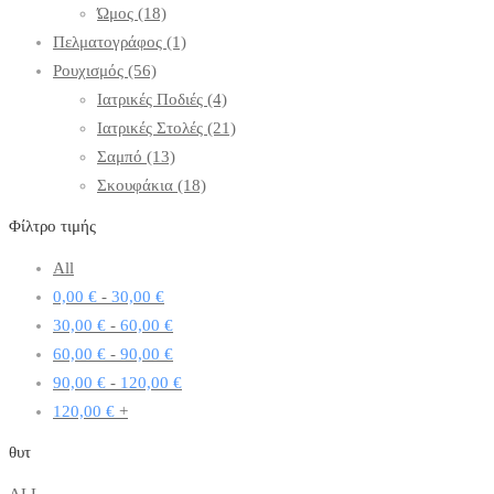
Ώμος
(18)
Πελματογράφος
(1)
Ρουχισμός
(56)
Ιατρικές Ποδιές
(4)
Ιατρικές Στολές
(21)
Σαμπό
(13)
Σκουφάκια
(18)
Φίλτρο τιμής
All
0,00
€
-
30,00
€
30,00
€
-
60,00
€
60,00
€
-
90,00
€
90,00
€
-
120,00
€
120,00
€
+
θυτ
ALL