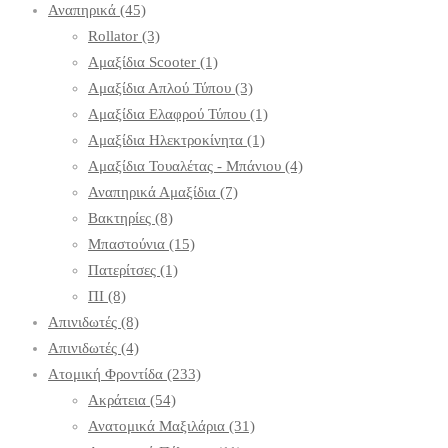
Αναπηρικά
(45)
Rollator
(3)
Αμαξίδια Scooter
(1)
Αμαξίδια Απλού Τύπου
(3)
Αμαξίδια Ελαφρού Τύπου
(1)
Αμαξίδια Ηλεκτροκίνητα
(1)
Αμαξίδια Τουαλέτας - Μπάνιου
(4)
Αναπηρικά Αμαξίδια
(7)
Βακτηρίες
(8)
Μπαστούνια
(15)
Πατερίτσες
(1)
ΠΙ
(8)
Απινιδωτές
(8)
Απινιδωτές
(4)
Ατομική Φροντίδα
(233)
Ακράτεια
(54)
Ανατομικά Μαξιλάρια
(31)