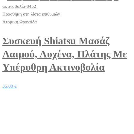
Προσθήκη στη λίστα επιθυμιών
Ατομική Φροντίδα
Συσκευή Shiatsu Μασάζ
Λαιμού, Αυχένα, Πλάτης Με
Υπέρυθρη Ακτινοβολία
35,00
€