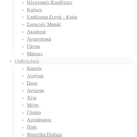
Ηλεκτρικές Κουβέρτες
Κρέμες
Επιθέματα Ζεστά – Κρύα
Συσκευές Μασάζ
Ακράτεια
Αντισηπτικά
Γάντια
Μάσκες
Ορθοπεδικά
Καρπός
Αυχένας
Ώμος
Αγγώνας
Χέρι
Μέση
Γόνατο
Αστράγαλος
Πόδι
Φροντίδα Ποδιών