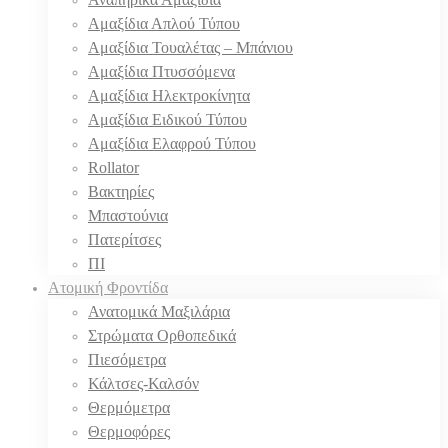
Αμαξίδια Απλού Τύπου
Αμαξίδια Τουαλέτας – Μπάνιου
Αμαξίδια Πτυσσόμενα
Αμαξίδια Ηλεκτροκίνητα
Αμαξίδια Ειδικού Τύπου
Αμαξίδια Ελαφρού Τύπου
Rollator
Βακτηρίες
Μπαστούνια
Πατερίτσες
ΠΙ
Ατομική Φροντίδα
Ανατομικά Μαξιλάρια
Στρώματα Ορθοπεδικά
Πιεσόμετρα
Κάλτσες-Καλσόν
Θερμόμετρα
Θερμοφόρες