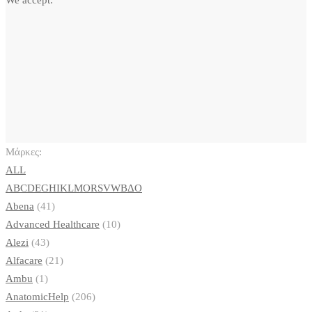
We accept:
Μάρκες:
ALL
A
B
C
D
E
G
H
I
K
L
M
O
R
S
V
W
Β
Δ
Ο
Abena
(41)
Advanced Healthcare
(10)
Alezi
(43)
Alfacare
(21)
Ambu
(1)
AnatomicHelp
(206)