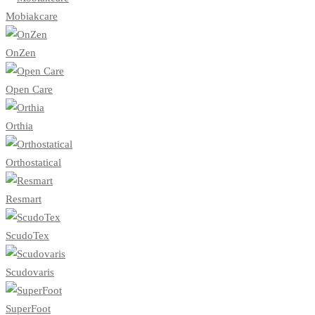
Mobiakcare
OnZen
Open Care
Orthia
Orthostatical
Resmart
ScudoTex
Scudovaris
SuperFoot