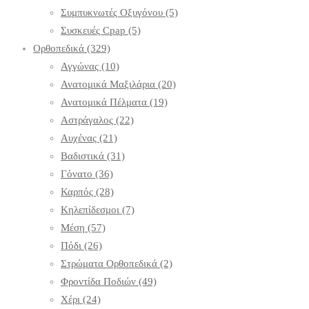
Συμπυκνωτές Οξυγόνου
(5)
Συσκευές Cpap
(5)
Ορθοπεδικά
(329)
Αγγώνας
(10)
Ανατομικά Μαξιλάρια
(20)
Ανατομικά Πέλματα
(19)
Αστράγαλος
(22)
Αυχένας
(21)
Βαδιστικά
(31)
Γόνατο
(36)
Καρπός
(28)
Κηλεπίδεσμοι
(7)
Μέση
(57)
Πόδι
(26)
Στρώματα Ορθοπεδικά
(2)
Φροντίδα Ποδιών
(49)
Χέρι
(24)