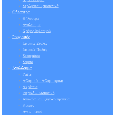
Στρώματα Ορθοπεδικά
Θήλαστρα
Θήλαστρα
Αναλώσιμα
Κρέμες θηλασμού
Ρουχισμός
Ιατρικές Στολές
Ιατρικές Ποδιές
Σκουφάκια
Σαμπό
Αναλώσιμα
Γάζες
Αθλητικά – Αθλητιατρικά
Ακράτεια
Ιατρικά – Αισθητική
Αναλώσιμα Οξυγονοθεραπεία
Κρέμες
Αντισηπτικά