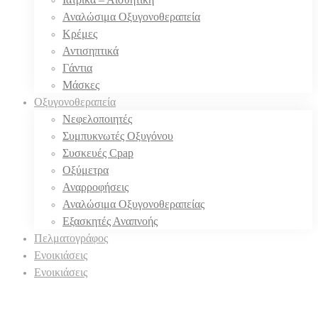
Αναλώσιμα Οξυγονοθεραπεία
Κρέμες
Αντισηπτικά
Γάντια
Μάσκες
Οξυγονοθεραπεία
Νεφελοποιητές
Συμπυκνωτές Οξυγόνου
Συσκευές Cpap
Οξύμετρα
Αναρροφήσεις
Αναλώσιμα Οξυγονοθεραπείας
Εξασκητές Αναπνοής
Πελματογράφος
Ενοικιάσεις
Ενοικιάσεις