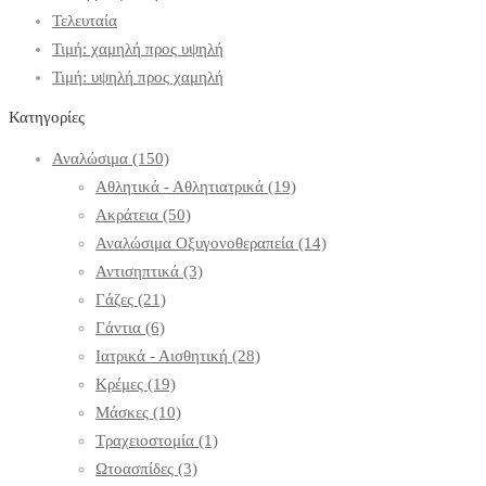
Τελευταία
Τιμή: χαμηλή προς υψηλή
Τιμή: υψηλή προς χαμηλή
Κατηγορίες
Αναλώσιμα
(150)
Αθλητικά - Αθλητιατρικά
(19)
Ακράτεια
(50)
Αναλώσιμα Οξυγονοθεραπεία
(14)
Αντισηπτικά
(3)
Γάζες
(21)
Γάντια
(6)
Ιατρικά - Αισθητική
(28)
Κρέμες
(19)
Μάσκες
(10)
Τραχειοστομία
(1)
Ωτοασπίδες
(3)