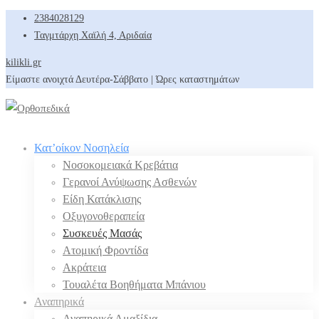
2384028129
Ταγμτάρχη Χαϊλή 4, Αριδαία
kilikli.gr
Είμαστε ανοιχτά Δευτέρα-Σάββατο | Ώρες καταστημάτων
Κατ’οίκον Νοσηλεία
Νοσοκομειακά Κρεβάτια
Γερανοί Ανύψωσης Ασθενών
Είδη Κατάκλισης
Οξυγονοθεραπεία
Συσκευές Μασάς
Ατομική Φροντίδα
Ακράτεια
Τουαλέτα Βοηθήματα Μπάνιου
Αναπηρικά
Αναπηρικά Αμαξίδια