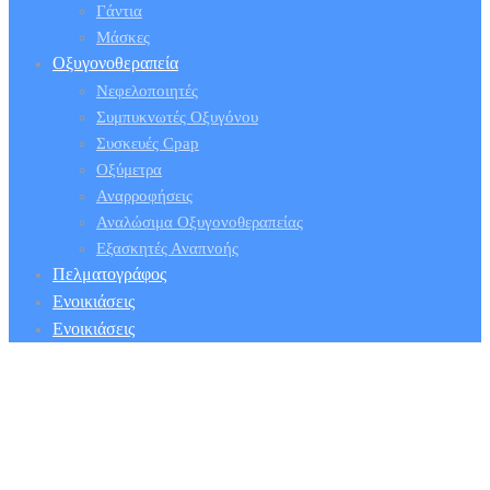
Γάντια
Μάσκες
Οξυγονοθεραπεία
Νεφελοποιητές
Συμπυκνωτές Οξυγόνου
Συσκευές Cpap
Οξύμετρα
Αναρροφήσεις
Αναλώσιμα Οξυγονοθεραπείας
Εξασκητές Αναπνοής
Πελματογράφος
Ενοικιάσεις
Ενοικιάσεις