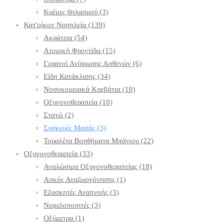
Κρέμες θηλασμού
(3)
Κατ'οίκον Νοσηλεία
(139)
Ακράτεια
(54)
Ατομική Φροντίδα
(15)
Γερανοί Ανύψωσης Ασθενών
(6)
Είδη Κατάκλισης
(34)
Νοσοκομειακά Κρεβάτια
(10)
Οξυγονοθεραπεία
(10)
Στατώ
(2)
Συσκευές Μασάς
(3)
Τουαλέτα Βοηθήματα Μπάνιου
(22)
Οξυγονοθεραπεία
(33)
Αναλώσιμα Οξυγονοθεραπείας
(18)
Ασκός Αναζωογόνησης
(1)
Εξασκητές Αναπνοής
(3)
Νεφελοποιητές
(3)
Οξύμετρα
(1)